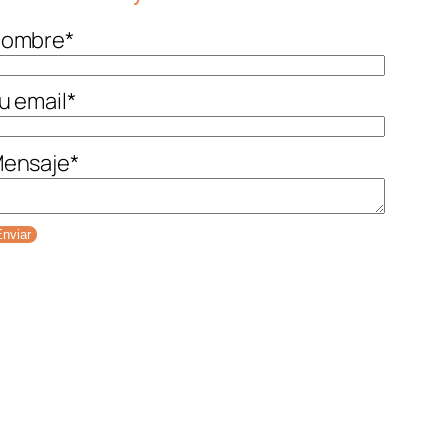
ombre
*
u email
*
ensaje
*
nviar