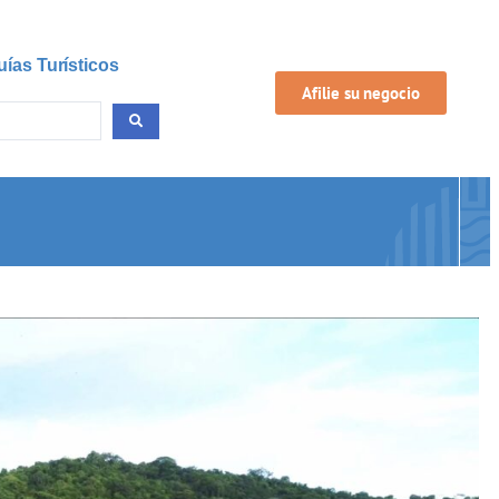
uías Turísticos
Afilie su negocio